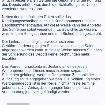
wird. In beiden Fällen werden die Gebühren für die Führung
des Depots erhöht, was durch die Schließung des Depots
vermieden werden kann.
Neben den persönlichen Daten sollte das
Kündigungsschreiben auch die Kundennummer und die
Depotnummer enthalten. Auf diese Weise kann der Anbieter
das Schreiben sofort versenden. Es ist wichtig zu wissen,
was mit dem Restguthaben und den Sicherheiten geschieht.
Der Lieferant hat möglicherweise noch eine
Gebührenforderung gegen Sie, die vom aktuellen Saldo
abgezogen werden kann. Auf diese Weise müssen Sie nach
der Schließung des Depots keine Rechnungen mehr
bezahlen.
Das Verrechnungskonto ist Bestandteil eines jeden
Wertpapierdepots. Dieses muss in einem separaten
Schreiben gekündigt werden. Der genaue Zeitpunkt der
Auflösung sollte angegeben werden. Die Schließung eines
Wertpapierdepots ist in der Regel nicht an feste Termine
gebunden. Die Vertragsbedingungen können je nach
Vereinbarung jederzeit gekündigt werden.