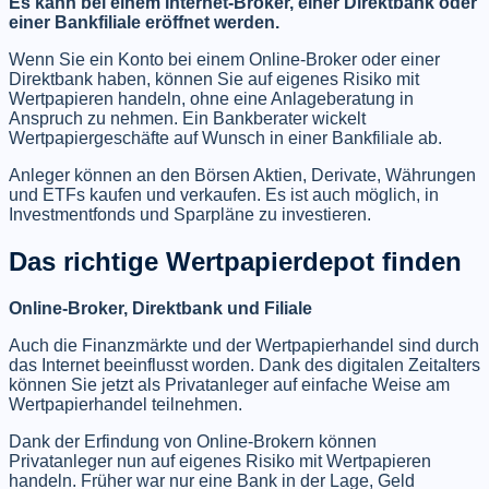
Es kann bei einem Internet-Broker, einer Direktbank oder
einer Bankfiliale eröffnet werden.
Wenn Sie ein Konto bei einem Online-Broker oder einer
Direktbank haben, können Sie auf eigenes Risiko mit
Wertpapieren handeln, ohne eine Anlageberatung in
Anspruch zu nehmen. Ein Bankberater wickelt
Wertpapiergeschäfte auf Wunsch in einer Bankfiliale ab.
Anleger können an den Börsen Aktien, Derivate, Währungen
und ETFs kaufen und verkaufen. Es ist auch möglich, in
Investmentfonds und Sparpläne zu investieren.
Das richtige Wertpapierdepot finden
Online-Broker, Direktbank und Filiale
Auch die Finanzmärkte und der Wertpapierhandel sind durch
das Internet beeinflusst worden. Dank des digitalen Zeitalters
können Sie jetzt als Privatanleger auf einfache Weise am
Wertpapierhandel teilnehmen.
Dank der Erfindung von Online-Brokern können
Privatanleger nun auf eigenes Risiko mit Wertpapieren
handeln. Früher war nur eine Bank in der Lage, Geld