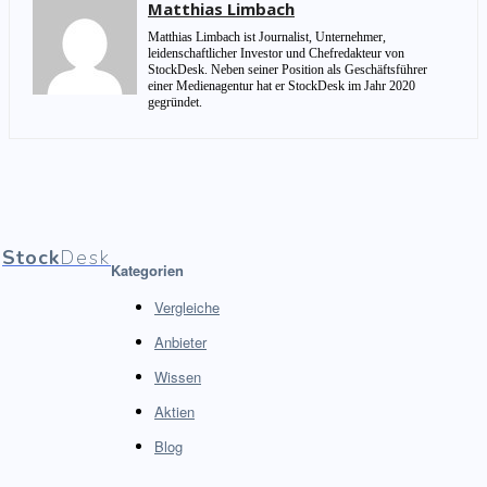
Matthias Limbach
Matthias Limbach ist Journalist, Unternehmer,
leidenschaftlicher Investor und Chefredakteur von
StockDesk. Neben seiner Position als Geschäftsführer
einer Medienagentur hat er StockDesk im Jahr 2020
gegründet.
Stock
Desk
Kategorien
Vergleiche
Anbieter
Wissen
Aktien
Blog