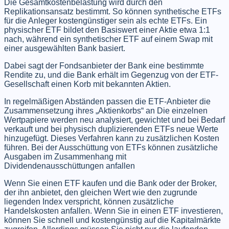
Die Gesamtkostenbelastung wird durch den
Replikationsansatz bestimmt. So können synthetische ETFs
für die Anleger kostengünstiger sein als echte ETFs. Ein
physischer ETF bildet den Basiswert einer Aktie etwa 1:1
nach, während ein synthetischer ETF auf einem Swap mit
einer ausgewählten Bank basiert.
Dabei sagt der Fondsanbieter der Bank eine bestimmte
Rendite zu, und die Bank erhält im Gegenzug von der ETF-
Gesellschaft einen Korb mit bekannten Aktien.
In regelmäßigen Abständen passen die ETF-Anbieter die
Zusammensetzung ihres „Aktienkorbs“ an Die einzelnen
Wertpapiere werden neu analysiert, gewichtet und bei Bedarf
verkauft und bei physisch duplizierenden ETFs neue Werte
hinzugefügt. Dieses Verfahren kann zu zusätzlichen Kosten
führen. Bei der Ausschüttung von ETFs können zusätzliche
Ausgaben im Zusammenhang mit
Dividendenausschüttungen anfallen
Wenn Sie einen ETF kaufen und die Bank oder der Broker,
der ihn anbietet, den gleichen Wert wie den zugrunde
liegenden Index verspricht, können zusätzliche
Handelskosten anfallen. Wenn Sie in einen ETF investieren,
können Sie schnell und kostengünstig auf die Kapitalmärkte