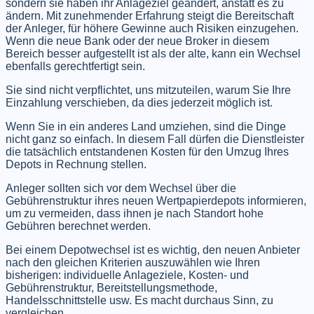
sondern sie haben ihr Anlageziel geändert, anstatt es zu
ändern. Mit zunehmender Erfahrung steigt die Bereitschaft
der Anleger, für höhere Gewinne auch Risiken einzugehen.
Wenn die neue Bank oder der neue Broker in diesem
Bereich besser aufgestellt ist als der alte, kann ein Wechsel
ebenfalls gerechtfertigt sein.
Sie sind nicht verpflichtet, uns mitzuteilen, warum Sie Ihre
Einzahlung verschieben, da dies jederzeit möglich ist.
Wenn Sie in ein anderes Land umziehen, sind die Dinge
nicht ganz so einfach. In diesem Fall dürfen die Dienstleister
die tatsächlich entstandenen Kosten für den Umzug Ihres
Depots in Rechnung stellen.
Anleger sollten sich vor dem Wechsel über die
Gebührenstruktur ihres neuen Wertpapierdepots informieren,
um zu vermeiden, dass ihnen je nach Standort hohe
Gebühren berechnet werden.
Bei einem Depotwechsel ist es wichtig, den neuen Anbieter
nach den gleichen Kriterien auszuwählen wie Ihren
bisherigen: individuelle Anlageziele, Kosten- und
Gebührenstruktur, Bereitstellungsmethode,
Handelsschnittstelle usw. Es macht durchaus Sinn, zu
vergleichen.