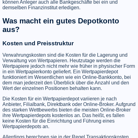
können Anleger auch alle Bankgeschäfte bei ein und
demselben Finanzinstitut erledigen.
Was macht ein gutes Depotkonto
aus?
Kosten und Preisstruktur
Verwahrungskosten sind die Kosten für die Lagerung und
Verwaltung von Wertpapieren. Heutzutage werden die
Wertpapiere jedoch nicht mehr wie früher in physischer Form
in ein Wertpapierkonto geliefert. Ein Wertpapierdepot
funktioniert im Wesentlichen wie ein Online-Bankkonto, bei
dem man jederzeit den Überblick über die Anzahl und den
Wert der einzelnen Positionen behalten kann.
Die Kosten für ein Wertpapierdepot variieren je nach
Anbieter, Filialbank, Direktbank oder Online-Broker. Aufgrund
des starken Wettbewerbs bieten die meisten Online-Broker
ihre Wertpapierdepots kostenlos an. Das heißt, es fallen
keine Kosten für die Einrichtung und Führung eines
Wertpapierdepots an.
Allerdings berechnen sie in der Regel Transaktionskosten.