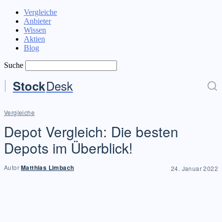
Vergleiche
Anbieter
Wissen
Aktien
Blog
Suche
Desk
Stock
Vergleiche
Depot Vergleich: Die besten
Depots im Überblick!
Autor
Matthias Limbach
24. Januar 2022