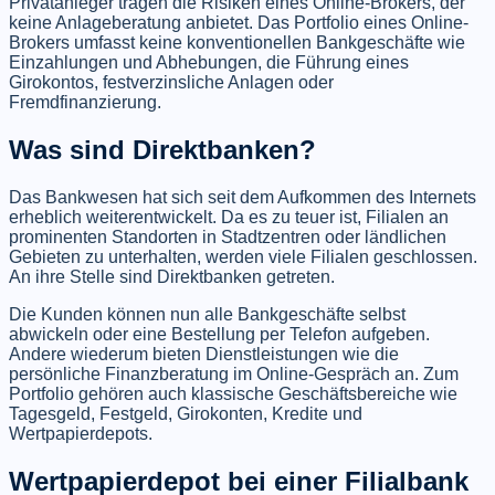
Privatanleger tragen die Risiken eines Online-Brokers, der
keine Anlageberatung anbietet. Das Portfolio eines Online-
Brokers umfasst keine konventionellen Bankgeschäfte wie
Einzahlungen und Abhebungen, die Führung eines
Girokontos, festverzinsliche Anlagen oder
Fremdfinanzierung.
Was sind Direktbanken?
Das Bankwesen hat sich seit dem Aufkommen des Internets
erheblich weiterentwickelt. Da es zu teuer ist, Filialen an
prominenten Standorten in Stadtzentren oder ländlichen
Gebieten zu unterhalten, werden viele Filialen geschlossen.
An ihre Stelle sind Direktbanken getreten.
Die Kunden können nun alle Bankgeschäfte selbst
abwickeln oder eine Bestellung per Telefon aufgeben.
Andere wiederum bieten Dienstleistungen wie die
persönliche Finanzberatung im Online-Gespräch an. Zum
Portfolio gehören auch klassische Geschäftsbereiche wie
Tagesgeld, Festgeld, Girokonten, Kredite und
Wertpapierdepots.
Wertpapierdepot bei einer Filialbank