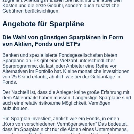
zugreifen. Allerdings müssen Sie nicht nur die laufenden
Kosten und die erste Gebühr, sondern auch zusätzliche
Gebühren berücksichtigen.
Angebote für Sparpläne
Die Wahl von günstigen Sparplänen in Form
von Aktien, Fonds und ETFs
Banken und spezialisierte Fondsgesellschaften bieten
Sparpläne an. Es gibt eine Vielzahl unterschiedlicher
Sparprogramme, da fast jeder Anbieter eine Reihe von
Alternativen im Portfolio hat. Kleine monatliche Investitionen
von 25 € sind erlaubt, ähnlich wie bei der Geldanlage in
Fonds.
Der Nachteil ist, dass die Anleger keine große Erfahrung mit
dem Aktienmarkt haben müssen. Langfristige Sparpläne sind
auch eine relativ risikoarme Möglichkeit, Vermögen
aufzubauen.
Ein Sparplan investiert, ähnlich wie ein Fonds, in einen
„Korb von verschiedenen Vermögenswerten“ Das bedeutet,
dass im Sparplan nicht nur die Aktien eines Unternehmens,