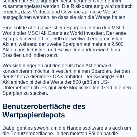
sondern die Beteiligungen verschiedener Unternehmen
zusammengefasst werden. Die Risikostreuung wird dadurch
erreicht, dass Verluste und Gewinne auf diese Weise
ausgeglichen werden, so dass sie sich die Waage halten.
Eine solide Alternative ist ein Sparplan, der in den MSCI
World oder MSCI All Countries World investiert. Der erste
Sparplan investiert in 1.600 der weltweit erfolgreichsten
Aktien, während der zweite Sparplan auf mehr als 2.500
Aktien aus Industrie- und Schwellenländern wie China,
Brasilien und Indien setzt.
Wer sich hingegen auf den deutschen Aktienmarkt
konzentrieren möchte, investiert in einen Sparplan, der den
deutschen Aktienindex DAX abbildet. Der S&amp;P 500
Aktienindex bildet die Werte der 500 größten US-
Unternehmen ab. Es gibt viele Möglichkeiten, Geld in einen
Sparplan zu stecken.
Benutzeroberfläche des
Wertpapierdepots
Dabei geht es sowohl um die Handelssoftware als auch um
die Benutzeroberfläche. In den meisten Fällen hat die