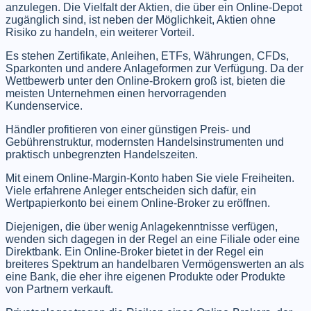
anzulegen. Die Vielfalt der Aktien, die über ein Online-Depot
zugänglich sind, ist neben der Möglichkeit, Aktien ohne
Risiko zu handeln, ein weiterer Vorteil.
Es stehen Zertifikate, Anleihen, ETFs, Währungen, CFDs,
Sparkonten und andere Anlageformen zur Verfügung. Da der
Wettbewerb unter den Online-Brokern groß ist, bieten die
meisten Unternehmen einen hervorragenden
Kundenservice.
Händler profitieren von einer günstigen Preis- und
Gebührenstruktur, modernsten Handelsinstrumenten und
praktisch unbegrenzten Handelszeiten.
Mit einem Online-Margin-Konto haben Sie viele Freiheiten.
Viele erfahrene Anleger entscheiden sich dafür, ein
Wertpapierkonto bei einem Online-Broker zu eröffnen.
Diejenigen, die über wenig Anlagekenntnisse verfügen,
wenden sich dagegen in der Regel an eine Filiale oder eine
Direktbank. Ein Online-Broker bietet in der Regel ein
breiteres Spektrum an handelbaren Vermögenswerten an als
eine Bank, die eher ihre eigenen Produkte oder Produkte
von Partnern verkauft.