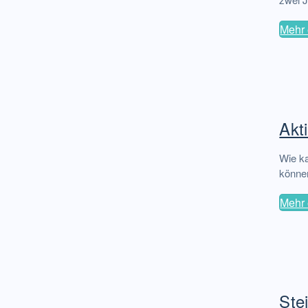
Mehr 
Akt
Wie ka
können
Mehr 
Ste