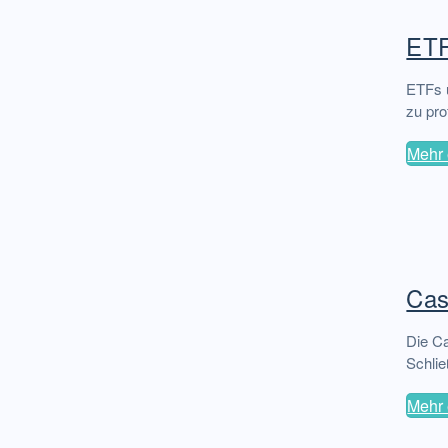
ETF
ETFs u
zu pro
Mehr 
Cas
Die Ca
Schlie
Mehr 