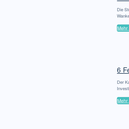
Die S
Wanken
Mehr 
6 F
Der Ka
Invest
Mehr 