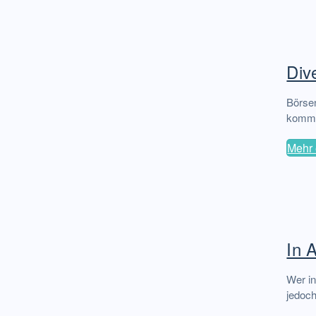
Div
Börsen
kommt 
Mehr 
In 
Wer in
jedoch