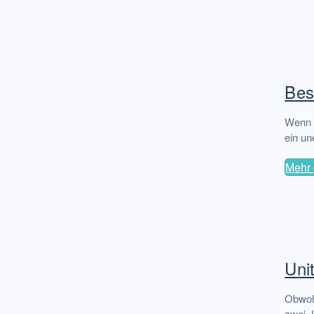
Bes
Wenn d
ein un
Mehr 
Uni
Obwohl
zwei J